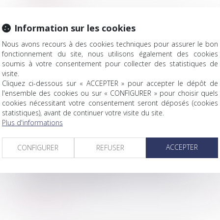
Lire la suite
Information sur les cookies
/
Patrimoine et succession
Droit commercial
/
Baux commerciaux
Nous avons recours à des cookies techniques pour assurer le bon
fonctionnement du site, nous utilisons également des cookies
Il obtient la baisse de son loyer rue de
soumis à votre consentement pour collecter des statistiques de
Rivoli faute de clientèle : un exemple à
visite.
suivre ?
Cliquez ci-dessous sur « ACCEPTER » pour accepter le dépôt de
l'ensemble des cookies ou sur « CONFIGURER » pour choisir quels
Lire la suite
cookies nécessitant votre consentement seront déposés (cookies
statistiques), avant de continuer votre visite du site.
Plus d'informations
/
Divorce et séparation
Droit immobilier
/
Droit de la propriété
ACCEPTER
CONFIGURER
REFUSER
Examen nécessaire des témoignages
contenus dans l’acte de notoriété pour
prouver un usucapion
Lire la suite