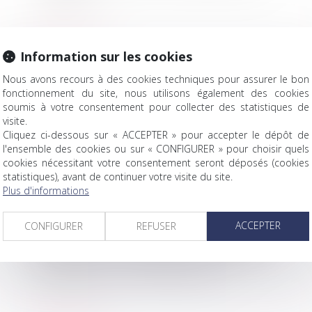
Lire la suite
Information sur les cookies
Nous avons recours à des cookies techniques pour assurer le bon
Droit de la famille, des personnes et de leur patrimoine
fonctionnement du site, nous utilisons également des cookies
soumis à votre consentement pour collecter des statistiques de
Fiche de renseignement de patrimoine
visite.
de la caution mariée sous le régime de la
Cliquez ci-dessous sur « ACCEPTER » pour accepter le dépôt de
communauté erronée
l'ensemble des cookies ou sur « CONFIGURER » pour choisir quels
cookies nécessitant votre consentement seront déposés (cookies
Lire la suite
statistiques), avant de continuer votre visite du site.
Plus d'informations
ACCEPTER
CONFIGURER
REFUSER
Droit de la famille, des personnes et de leur patrimoine
Vademecum de l’adoption d’un enfant
étranger par un couple français