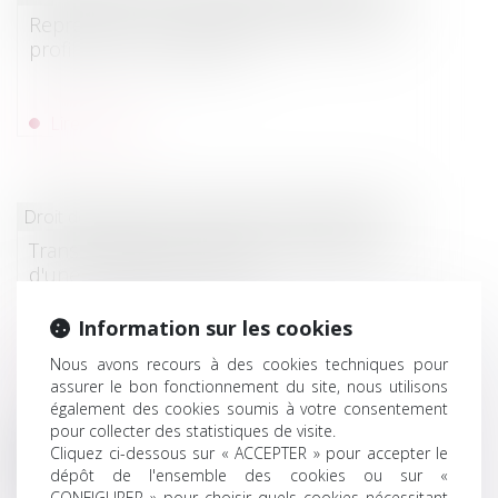
Reprendre une entreprise familiale : quel
profil pour le repreneur ?
Lire la suite
Droit des sociétés
/
Transmission d’entreprise
Transmission d'entreprise : l'importance
d'une stratégie de cession
Information sur les cookies
Lire la suite
Nous avons recours à des cookies techniques pour
assurer le bon fonctionnement du site, nous utilisons
également des cookies soumis à votre consentement
pour collecter des statistiques de visite.
Droit immobilier
/
Droit de la construction
Cliquez ci-dessous sur « ACCEPTER » pour accepter le
Immobilier neuf en 2025 : un nouveau
dépôt de l'ensemble des cookies ou sur «
CONFIGURER » pour choisir quels cookies nécessitant