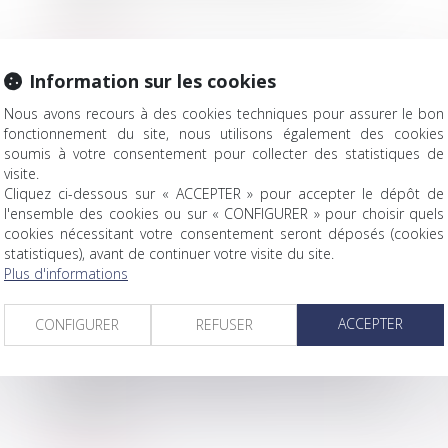
fautive ?
Lire la suite
Information sur les cookies
Nous avons recours à des cookies techniques pour assurer le bon
Droit de la famille, des personnes et de leur patrimoine
fonctionnement du site, nous utilisons également des cookies
soumis à votre consentement pour collecter des statistiques de
Vaut dire la lettre de contestation de
visite.
l’avocat annexée au PV de lecture du
Cliquez ci-dessous sur « ACCEPTER » pour accepter le dépôt de
projet d’état liquidatif
l'ensemble des cookies ou sur « CONFIGURER » pour choisir quels
cookies nécessitant votre consentement seront déposés (cookies
Lire la suite
statistiques), avant de continuer votre visite du site.
Plus d'informations
ACCEPTER
CONFIGURER
REFUSER
Droit de la famille, des personnes et de leur patrimoine
Successions en indivision : vers une
simplification des procédures de partage
judiciaire