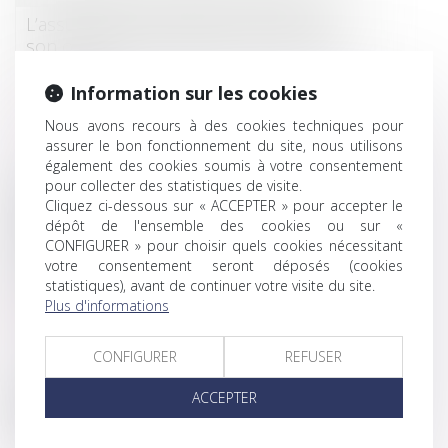
L’assureur DO ne peut plus contester
son offre d’indemnisation après le délai
de 90 jours
Information sur les cookies
Lire la suite
Nous avons recours à des cookies techniques pour
assurer le bon fonctionnement du site, nous utilisons
également des cookies soumis à votre consentement
pour collecter des statistiques de visite.
Droit de la famille, des personnes et de leur patrimoine
/
Div
Cliquez ci-dessous sur « ACCEPTER » pour accepter le
La pension alimentaire versée à
dépôt de l'ensemble des cookies ou sur «
CONFIGURER » pour choisir quels cookies nécessitant
l'étranger est déductible si l'état de
votre consentement seront déposés (cookies
besoin est établi
statistiques), avant de continuer votre visite du site.
Plus d'informations
Lire la suite
CONFIGURER
REFUSER
ACCEPTER
Droit de la famille, des personnes et de leur patrimoine
/
Pat
Règlement de la succession