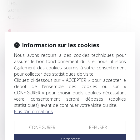
Les techniques de construction dans les
zones exposées à certains mouvements
de terrain
Lire la suite
Information sur les cookies
Nous avons recours à des cookies techniques pour
Droit de la famille, des personnes et de leur patrimoine
/
Pat
assurer le bon fonctionnement du site, nous utilisons
Financement des droits de succession :
également des cookies soumis à votre consentement
le prêt bancaire fiduciaire
pour collecter des statistiques de visite.
Cliquez ci-dessous sur « ACCEPTER » pour accepter le
dépôt de l'ensemble des cookies ou sur «
CONFIGURER » pour choisir quels cookies nécessitant
Lire la suite
votre consentement seront déposés (cookies
statistiques), avant de continuer votre visite du site.
Plus d'informations
Droit immobilier
/
Copropriété
CONFIGURER
REFUSER
Restitution d’une partie commune : le
copropriétaire n’a pas à prouver son