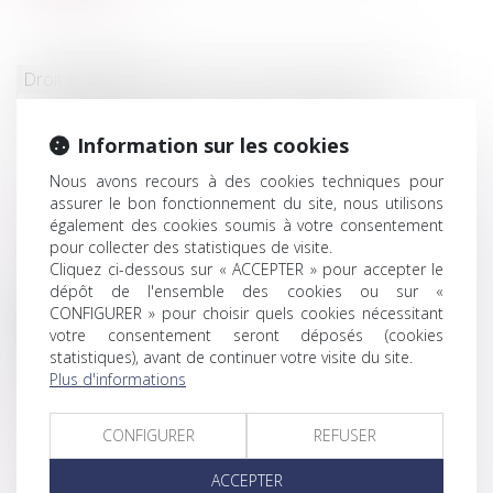
Droit immobilier
Diagnostic de performance énergétique :
un plan pour restaurer la confiance
Information sur les cookies
Nous avons recours à des cookies techniques pour
assurer le bon fonctionnement du site, nous utilisons
Lire la suite
également des cookies soumis à votre consentement
pour collecter des statistiques de visite.
Cliquez ci-dessous sur « ACCEPTER » pour accepter le
dépôt de l'ensemble des cookies ou sur «
Droit de la famille, des personnes et de leur patrimoine
/
Vio
CONFIGURER » pour choisir quels cookies nécessitant
Transports en commun : les femmes
votre consentement seront déposés (cookies
1ères victimes de violences sexuelles |
statistiques), avant de continuer votre visite du site.
Plus d'informations
vie-publique.fr
Lire la suite
CONFIGURER
REFUSER
ACCEPTER