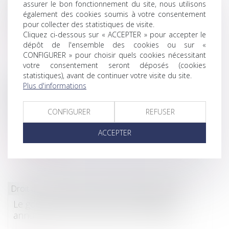
assurer le bon fonctionnement du site, nous utilisons
une obligation de conseil renforcée pour
également des cookies soumis à votre consentement
l’avocat
pour collecter des statistiques de visite.
Cliquez ci-dessous sur « ACCEPTER » pour accepter le
Lire la suite
dépôt de l'ensemble des cookies ou sur «
CONFIGURER » pour choisir quels cookies nécessitant
votre consentement seront déposés (cookies
statistiques), avant de continuer votre visite du site.
Droit immobilier
Plus d'informations
L'exécutif renforce la lutte contre
l'habitat indigne et les marchands de
CONFIGURER
REFUSER
sommeil
ACCEPTER
Lire la suite
Droit des sociétés
/
Transmission d’entreprise
Le gouvernement lance un baromètre
annuel pour la transmission d’entreprise