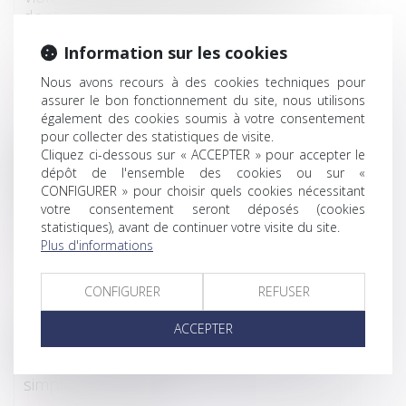
dont une majorité de femmes
Information sur les cookies
Lire la suite
Nous avons recours à des cookies techniques pour
assurer le bon fonctionnement du site, nous utilisons
également des cookies soumis à votre consentement
pour collecter des statistiques de visite.
Droit de la famille, des personnes et de leur patrimoine
Cliquez ci-dessous sur « ACCEPTER » pour accepter le
dépôt de l'ensemble des cookies ou sur «
Mesure de placement provisoire :
CONFIGURER » pour choisir quels cookies nécessitant
précision sur le décompte des délais de
votre consentement seront déposés (cookies
procédure !
statistiques), avant de continuer votre visite du site.
Plus d'informations
Lire la suite
CONFIGURER
REFUSER
ACCEPTER
Droit immobilier
/
Droit de la propriété
Servitude de passage : l’enclave… ou la
simple commodité ?