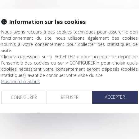
Lire la suite
Information sur les cookies
Nous avons recours à des cookies techniques pour assurer le bon
/
Patrimoine et succession
Droit de la famille, des personnes et de leur patrimoine
fonctionnement du site, nous utilisons également des cookies
Placement des enfants : les frères et
soumis à votre consentement pour collecter des statistiques de
sœurs ne seront plus séparés
visite.
Cliquez ci-dessous sur « ACCEPTER » pour accepter le dépôt de
l'ensemble des cookies ou sur « CONFIGURER » pour choisir quels
cookies nécessitant votre consentement seront déposés (cookies
Lire la suite
statistiques), avant de continuer votre visite du site.
Plus d'informations
Droit de la famille, des personnes et de leur patrimoine
ACCEPTER
CONFIGURER
REFUSER
Enfants placés: l'Assemblée vote à
l'unanimité un projet de loi pour une
meilleure protection
Lire la suite