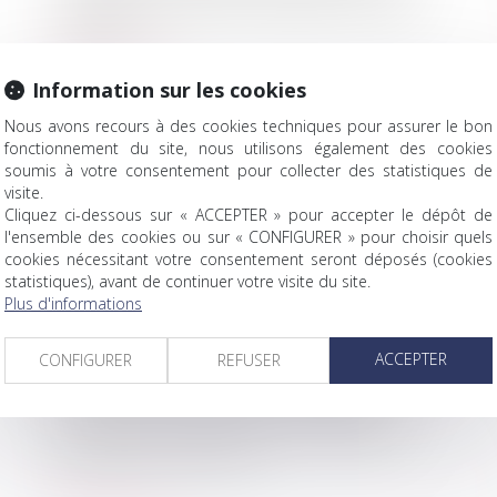
violences sexistes et sexuelles en milieu
étudiant
Lire la suite
Information sur les cookies
Nous avons recours à des cookies techniques pour assurer le bon
/
Patrimoine et succession
Droit commercial
/
Baux commerciaux
fonctionnement du site, nous utilisons également des cookies
soumis à votre consentement pour collecter des statistiques de
Il obtient la baisse de son loyer rue de
visite.
Rivoli faute de clientèle : un exemple à
Cliquez ci-dessous sur « ACCEPTER » pour accepter le dépôt de
suivre ?
l'ensemble des cookies ou sur « CONFIGURER » pour choisir quels
cookies nécessitant votre consentement seront déposés (cookies
Lire la suite
statistiques), avant de continuer votre visite du site.
Plus d'informations
ACCEPTER
CONFIGURER
REFUSER
/
Divorce et séparation
Droit immobilier
/
Droit de la propriété
Examen nécessaire des témoignages
contenus dans l’acte de notoriété pour
prouver un usucapion