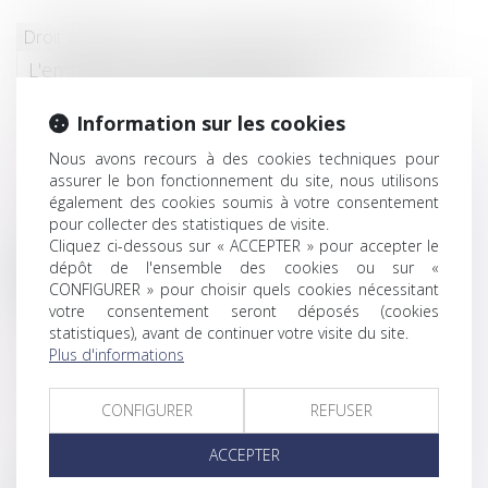
Droit immobilier
/
Cession et gestion d'immeuble
L'employeur qui ne prévient pas
l'agression du gardien d'immeuble
commet une faute inexcusable
Information sur les cookies
Nous avons recours à des cookies techniques pour
Lire la suite
assurer le bon fonctionnement du site, nous utilisons
également des cookies soumis à votre consentement
pour collecter des statistiques de visite.
Cliquez ci-dessous sur « ACCEPTER » pour accepter le
Droit commercial
/
Baux commerciaux
dépôt de l'ensemble des cookies ou sur «
Quand un bail de courte durée se
CONFIGURER » pour choisir quels cookies nécessitant
votre consentement seront déposés (cookies
transforme en bail commercial
statistiques), avant de continuer votre visite du site.
Plus d'informations
Lire la suite
CONFIGURER
REFUSER
ACCEPTER
Droit de la famille, des personnes et de leur patrimoine
/
Div