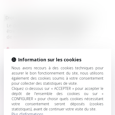
Droit immobilier
/
Droit de la construction
Le délai de la garantie décennale peut-il
être allongé en cas de reconnaissance
de responsabilité du constructeur ?
Lire la suite
Information sur les cookies
Nous avons recours à des cookies techniques pour
Droit de la famille, des personnes et de leur patrimoine
/
Pat
assurer le bon fonctionnement du site, nous utilisons
Règlement Successions : confirmation de
également des cookies soumis à votre consentement
l’acception libérale de la notion de pacte
pour collecter des statistiques de visite.
successoral
Cliquez ci-dessous sur « ACCEPTER » pour accepter le
dépôt de l'ensemble des cookies ou sur «
CONFIGURER » pour choisir quels cookies nécessitant
Lire la suite
votre consentement seront déposés (cookies
statistiques), avant de continuer votre visite du site.
Plus d'informations